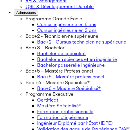
RH & Management
QSE & Développement Durable
Admissions
Programme Grande École
Cursus ingénieur·e en 5 ans
Cursus ingénieur·e en 3 ans
Bac+2 - Technicien·ne supérieur·e
Bac+2 - Cursus technicien·ne supérieur·e
Bac+3 – Bachelor
Bachelor de spécialité
Bachelor en sciences et en ingénierie
Bachelor passerelle ingénieur·e
Bac+5 – Mastère Professionnel
Bac+5 - Mastère professionnel
Bac +6 - Mastère Spécialisé®
Bac+6 – Mastère Spécialisé®
Programme Executive
Certificat
Mastère Spécialisé®
Formation professionnelle
Formation d’ingénieur·e
Ingénieur Diplômé par l’État (IDPE)
Validation des acquis de l’expérience (VAE