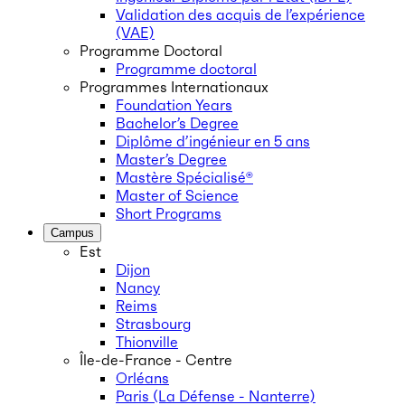
Validation des acquis de l’expérience
(VAE)
Programme Doctoral
Programme doctoral
Programmes Internationaux
Foundation Years
Bachelor’s Degree
Diplôme d’ingénieur en 5 ans
Master’s Degree
Mastère Spécialisé®
Master of Science
Short Programs
Campus
Est
Dijon
Nancy
Reims
Strasbourg
Thionville
Île-de-France - Centre
Orléans
Paris (La Défense - Nanterre)