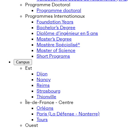
Programme Doctoral
Programme doctoral
Programmes Internationaux
Foundation Years
Bachelor’s Degree
Diplôme d’ingénieur en 5 ans
Master’s Degree
Mastère Spécialisé®
Master of Science
Short Programs
Campus
Est
Dijon
Nancy
Reims
Strasbourg
Thionville
Île-de-France - Centre
Orléans
Paris (La Défense - Nanterre)
Tours
Ouest