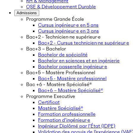
RH & Management
QSE & Développement Durable
Admissions
Programme Grande École
Cursus ingénieur·e en 5 ans
Cursus ingénieur·e en 3 ans
Bac+2 - Technicien·ne supérieur·e
Bac+2 - Cursus technicien·ne supérieur·e
Bac+3 – Bachelor
Bachelor de spécialité
Bachelor en sciences et en ingénierie
Bachelor passerelle ingénieur·e
Bac+5 – Mastère Professionnel
Bac+5 - Mastère professionnel
Bac +6 - Mastère Spécialisé®
Bac+6 – Mastère Spécialisé®
Programme Executive
Certificat
Mastère Spécialisé®
Formation professionnelle
Formation d’ingénieur·e
Ingénieur Diplômé par l’État (IDPE)
Validation des acquis de l’expérience (VAE