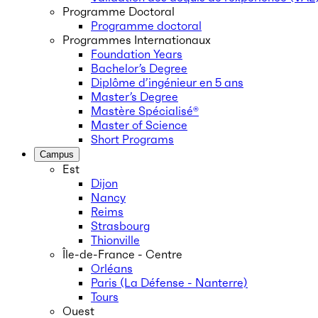
Programme Doctoral
Programme doctoral
Programmes Internationaux
Foundation Years
Bachelor’s Degree
Diplôme d’ingénieur en 5 ans
Master’s Degree
Mastère Spécialisé®
Master of Science
Short Programs
Campus
Est
Dijon
Nancy
Reims
Strasbourg
Thionville
Île-de-France - Centre
Orléans
Paris (La Défense - Nanterre)
Tours
Ouest