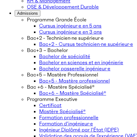
RH & Management
QSE & Développement Durable
Admissions
Programme Grande École
Cursus ingénieur·e en 5 ans
Cursus ingénieur·e en 3 ans
Bac+2 - Technicien·ne supérieur·e
Bac+2 - Cursus technicien·ne supérieur·e
Bac+3 – Bachelor
Bachelor de spécialité
Bachelor en sciences et en ingénierie
Bachelor passerelle ingénieur·e
Bac+5 – Mastère Professionnel
Bac+5 - Mastère professionnel
Bac +6 - Mastère Spécialisé®
Bac+6 – Mastère Spécialisé®
Programme Executive
Certificat
Mastère Spécialisé®
Formation professionnelle
Formation d’ingénieur·e
Ingénieur Diplômé par l’État (IDPE)
Validation des acquis de l’expérience (VAE