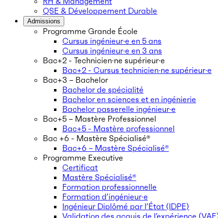
RH & Management
QSE & Développement Durable
Admissions
Programme Grande École
Cursus ingénieur·e en 5 ans
Cursus ingénieur·e en 3 ans
Bac+2 - Technicien·ne supérieur·e
Bac+2 - Cursus technicien·ne supérieur·e
Bac+3 – Bachelor
Bachelor de spécialité
Bachelor en sciences et en ingénierie
Bachelor passerelle ingénieur·e
Bac+5 – Mastère Professionnel
Bac+5 - Mastère professionnel
Bac +6 - Mastère Spécialisé®
Bac+6 – Mastère Spécialisé®
Programme Executive
Certificat
Mastère Spécialisé®
Formation professionnelle
Formation d’ingénieur·e
Ingénieur Diplômé par l’État (IDPE)
Validation des acquis de l’expérience (VAE