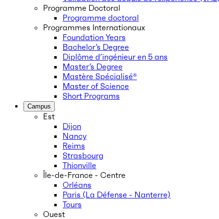
Programme Doctoral
Programme doctoral
Programmes Internationaux
Foundation Years
Bachelor’s Degree
Diplôme d’ingénieur en 5 ans
Master’s Degree
Mastère Spécialisé®
Master of Science
Short Programs
Campus
Est
Dijon
Nancy
Reims
Strasbourg
Thionville
Île-de-France - Centre
Orléans
Paris (La Défense - Nanterre)
Tours
Ouest